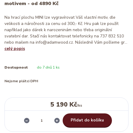
motivem - od 4890 Kč
Na hrací plochu MINI lze vygravírovat Váš vlastní motiv, dle
velikosti a náročnosti za cenu od 300,- Kč. Hru pak lze použít
například jako dárek k narozeninám nebo třeba originální
svatební dar. Stačí nás kontaktovat telefonicky na 737 832 510
nebo mailem na info@adamwood.cz. Následně Vám pošleme gr...
celý popis
Dostupnost
do 7 dnů 1 ks
Nejsme plátci DPH
5 190 Kč
/
ks
Přidat do košíku