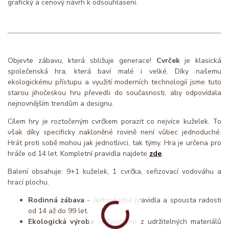
grafický a cenový návrh k odsouhlasení.
Objevte zábavu, která sbližuje generace!
Cvrček
je klasická
společenská hra, která baví malé i velké. Díky našemu
ekologickému přístupu a využití moderních technologií jsme tuto
starou jihočeskou hru převedli do současnosti, aby odpovídala
nejnovnějším trendům a designu.
Cílem hry je roztočeným cvrčkem porazit co nejvíce kuželek. To
však díky specificky nakloněné rovině není vůbec jednoduché.
Hrát proti sobě mohou jak jednotlivci, tak týmy. Hra je určena pro
hráče od 14 let. Kompletní pravidla najdete
zde
.
Balení obsahuje: 9+1 kuželek, 1 cvrčka, seřizovací vodováhu a
hrací plochu.
Rodinná zábava
– Jednoduchá pravidla a spousta radosti
od 14 až do 99 let.
Ekologická výroba
– Vyrobeno z udržitelných materiálů