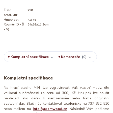
Číslo
210
produktu:
Hmotnost:
4,3 kg
Rozměr (D x Š
64x38x11,5cm
x V):
Kompletní specifikace
Komentáře
0
Kompletní specifikace
Na hrací plochu MINI lze vygravírovat Váš vlastní motiv, dle
velikosti a náročnosti za cenu od 300,- Kč. Hru pak lze použít
například jako dárek k narozeninám nebo třeba originální
svatební dar. Stačí nás kontaktovat telefonicky na 737 832 510
nebo mailem na
info@adamwood.cz
. Následně Vám pošleme