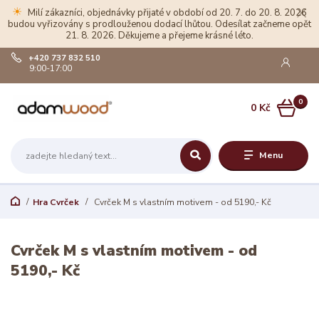
☀
Milí zákazníci, objednávky přijaté v období od 20. 7. do 20. 8. 2026
budou vyřizovány s prodlouženou dodací lhůtou. Odesílat začneme opět
21. 8. 2026. Děkujeme a přejeme krásné léto.
+420 737 832 510
9:00-17:00
0
0 Kč
Menu
Hra Cvrček
Cvrček M s vlastním motivem - od 5190,- Kč
Cvrček M s vlastním motivem - od
5190,- Kč