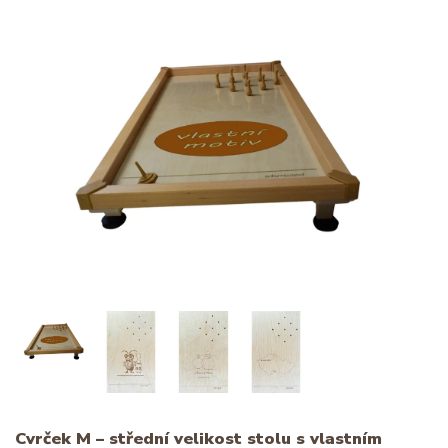
Cvrček M – střední velikost stolu s vlastním