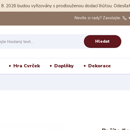
20. 8. 2026 budou vyřizovány s prodlouženou dodací lhůtou. Odesí
Nevíte si rady? Zavolejte.
Hledat
Hra Cvrček
Doplňky
Dekorace