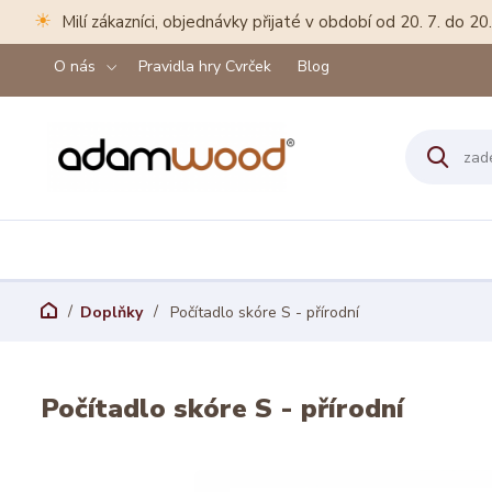
☀
Milí zákazníci, objednávky přijaté v období od 20. 7. do 
O nás
Pravidla hry Cvrček
Blog
Doplňky
Počítadlo skóre S - přírodní
Počítadlo skóre S - přírodní