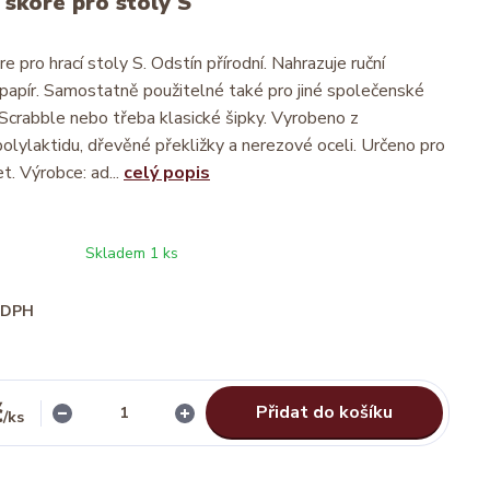
 skóre pro stoly S
e pro hrací stoly S. Odstín přírodní. Nahrazuje ruční
 papír. Samostatně použitelné také pro jiné společenské
d Scrabble nebo třeba klasické šipky. Vyrobeno z
polylaktidu, dřevěné překližky a nerezové oceli. Určeno pro
t. Výrobce: ad...
celý popis
Skladem 1 ks
i DPH
č
Přidat do košíku
/
ks