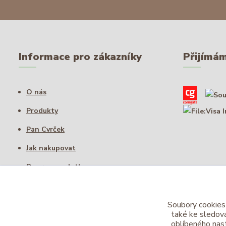
Informace pro zákazníky
Přijímám
O nás
Produkty
Pan Cvrček
Jak nakupovat
Doprava a platba
Obchodní podmínky
Zpracování osobních údajů
Soubory cookies
také ke sledová
Kontakty
oblíbeného nast