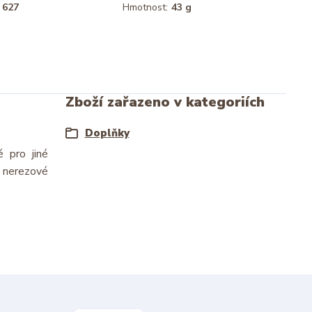
627
Hmotnost:
43 g
Zboží zařazeno v kategoriích
Doplňky
é pro jiné
a nerezové