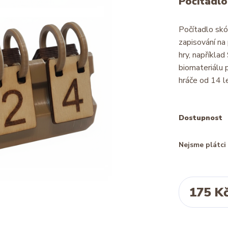
Počítadlo
Počítadlo skór
zapisování na
hry, napříkla
biomateriálu 
hráče od 14 le
Dostupnost
Nejsme plátc
175 K