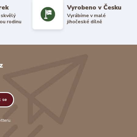
rek
Vyrobeno v Česku
 skvělý
Vyrábíme v malé
ou rodinu
jihočeské dílně
z
t se
tteru.