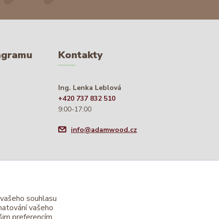
tagramu
Kontakty
Ing. Lenka Leblová
+420 737 832 510
9:00-17:00
info@adamwood.cz
 vašeho souhlasu
amatování vašeho
šim preferencím.