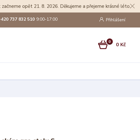
lat začneme opět 21. 8. 2026. Děkujeme a přejeme krásné léto.
+420 737 832 510
9:00-17:00
Přihlášení
0
0 Kč