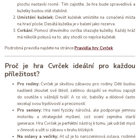
plochu nastavili rovně. Tím zajistíte, že hra bude spravedlivá a
kuželky budou stát stabilně.
Umístění kuželek:
Devět kuželek umístěte na označená místa
na hrací ploše. Desátá kuželka je v balení jako rezerva.
Cvrkání:
Pomocí dřevěného cvrčka shazujte kuželky. Každý hráč
má několik pokusů na to, aby shodil co nejvíce kuželek.
Podrobná pravidla najdete na stránce
Pravidla hry Cvrček
.
Proč je hra Cvrček ideální pro každou
příležitost?
Pro rodiny:
Cvrček je skvělou zábavou pro rodiny. Děti budou
nadšeně zkoušet své štěstí, zatímco dospělí se mohou zapojit
do soutěže s vážnější tváří. A co víc, babičky a dědové často
excelují svou trpělivostí a precizností.
Pro seniory:
Hra není fyzicky náročná, ale podporuje jemnou
motoriku a strategické myšlení, což ocení zejména starší
generace. Hra Cvrček je perfektní nástroj k tomu, jak udržet mysl
v činnosti a užít si zábavu v kruhu blízkých.
Na oslavy a večírky:
Ať už je to narozeninová oslava, rodinné