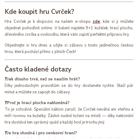
Kde koupit hru Cvrček?
Hra Cvrček je k dispozici na našem e-shopu
zde
, kde si ji můžete
objednat pohodlně online. V balení najdete 9+1 kuželek, hrací plochu,
dřevěného cvrčka a vodováhu, která vám zajistí perfektní přípravu hry.
Objednejte si hru dnes a užijte si zábavu s touto jedinečnou českou
hrou, která pochází přímo z jižních Čech!
Často kladené dotazy
❓Jak dlouho trvá, než se naučím hrát?
Díky jednoduchým pravidlům se do hry dostanete rychle. Stačí pár
minut a můžete se zapojit do zábavy.
❓Proč je hrací plocha nakloněná?
To je schválně. Speciální náklon zaručí, že Cvrček neváhá ani vteřinu a
míří rovnou na kuželky. Žádné nudné točení na místě — díky naklonění
hra dostává ten správný spád a každý hod je trochu jiný.
❓Je hra vhodná i pro venkovní hraní?