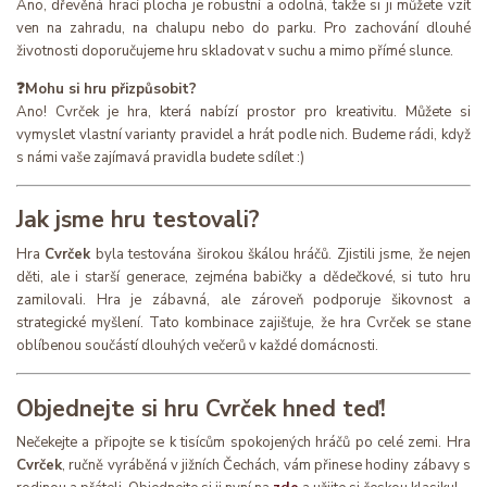
Ano, dřevěná hrací plocha je robustní a odolná, takže si ji můžete vzít
ven na zahradu, na chalupu nebo do parku. Pro zachování dlouhé
životnosti doporučujeme hru skladovat v suchu a mimo přímé slunce.
❓Mohu si hru přizpůsobit?
Ano! Cvrček je hra, která nabízí prostor pro kreativitu. Můžete si
vymyslet vlastní varianty pravidel a hrát podle nich. Budeme rádi, když
s námi vaše zajímavá pravidla budete sdílet :)
Jak jsme hru testovali?
Hra
Cvrček
byla testována širokou škálou hráčů. Zjistili jsme, že nejen
děti, ale i starší generace, zejména babičky a dědečkové, si tuto hru
zamilovali. Hra je zábavná, ale zároveň podporuje šikovnost a
strategické myšlení. Tato kombinace zajišťuje, že hra Cvrček se stane
oblíbenou součástí dlouhých večerů v každé domácnosti.
Objednejte si hru Cvrček hned teď!
Nečekejte a připojte se k tisícům spokojených hráčů po celé zemi. Hra
Cvrček
, ručně vyráběná v jižních Čechách, vám přinese hodiny zábavy s