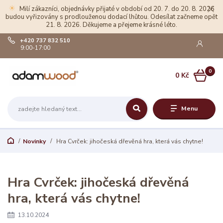
☀
Milí zákazníci, objednávky přijaté v období od 20. 7. do 20. 8. 2026
budou vyřizovány s prodlouženou dodací lhůtou. Odesílat začneme opět
21. 8. 2026. Děkujeme a přejeme krásné léto.
+420 737 832 510
9:00-17:00
0
0 Kč
Menu
Novinky
Hra Cvrček: jihočeská dřevěná hra, která vás chytne!
Hra Cvrček: jihočeská dřevěná
hra, která vás chytne!
13.10.2024