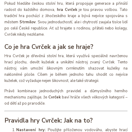
Pokud hledáte českou stolní hru, která propojuje generace a přináší
radost do každého domova,
hra Cvrček
je tou pravou volbou. Tato
tradiční hra pochází z Jihočeského kraje a bývá nejvíce spojována s
městem
Strmilov
. Svou jednoduchostí, ale i chytrostí zaujala tisíce lidí
po celé České republice. Ať už hrajete s rodinou, přáteli nebo kolegy,
Cvrček nikdy nezklame.
Co je hra Cvrček a jak se hraje?
Hra Cvrček je dřevěná stolní hra, která využívá speciálně navrženou
hrací plochu, devět kuželek a unikátní nástroj zvaný Cvrček. Tento
nástroj vám umožní šikovným cvrnknutím shazovat kuželky na
nakloněné ploše. Cílem je během jednoho tahu shodit co nejvíce
kuželek, což vyžaduje nejen šikovnost, ale také strategii.
Právě kombinace jednoduchých pravidel a důmyslného herního
mechanismu zajišťuje, že
Cvrček
baví hráče všech věkových kategorií –
od dětí až po prarodiče.
Pravidla hry Cvrček: Jak na to?
Nastavení hry:
Použijte přiloženou vodováhu, abyste hrací