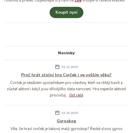
rodinou a přáteli. Objednejte si ji nyní na
zde
a užijte si českou klasiku!
Koupit nyní
Novinky
03.12.2025
Proč hrát stolní hru Cvrček i ve vyšším věku?
Cvrček je ideálním společníkem pro všechny, kteří se chtějí bavit a
zůstat aktivní i když jsou dřívějšího data narození. Hra nejenže aktivně
procvičuj...
číst celé
03.10.2025
Gyroskop
Víte, že hrací cvrček je takový malý gyroskop? Řecké slovo gyros