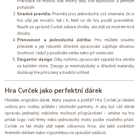
Prarodiče se mohou stát mistry díky své trpělivosti a jemným
pohybům.
Snadná pravidla:
Pravidla jsou jednoduchá, což znamená, že si
hru užijí jak nováčci, tak i ti, kteří se do hry pouští pravidelně.
Naučit se správně Cvrkat zabere chvilku, ale stát se mistrem trvá
dlouho.
Přenosnost a jednoduchá údržba:
Hru můžete snadno
přenášet a její robustní dřevěné zpracování zajišťuje dlouhou
životnost, i když ji používáte venku nebo při cestování.
Elegantní design:
Díky ručnímu zpracování vypadá hra skvěle
na každém stole. Design je minimalistický a dřevěné materiály
dodávají hře přirozený a tradiční vzhled.
Hra Cvrček jako perfektní dárek
Hledáte originální dárek, který zaujme a potěší? Hra Cvrček je ideální
volbou pro rodiny, přátele i obchodní partnery. A aby byl váš dárek
opravdu jedinečný, nabízíme možnost přizpůsobení – umíme na hru
přidat logo vaší firmy nebo jednoduchý motiv podle vlastního přání.
Cvrček se tak může stát nejen zábavnou hrou, ale také osobitým
firemním dárkem nebo vzpomínkou na speciální událost.