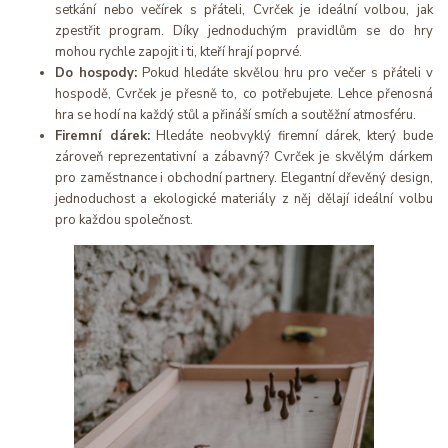
setkání nebo večírek s přáteli, Cvrček je ideální volbou, jak
zpestřit program. Díky jednoduchým pravidlům se do hry
mohou rychle zapojit i ti, kteří hrají poprvé.
Do hospody:
Pokud hledáte skvělou hru pro večer s přáteli v
hospodě, Cvrček je přesně to, co potřebujete. Lehce přenosná
hra se hodí na každý stůl a přináší smích a soutěžní atmosféru.
Firemní dárek:
Hledáte neobvyklý firemní dárek, který bude
zároveň reprezentativní a zábavný? Cvrček je skvělým dárkem
pro zaměstnance i obchodní partnery. Elegantní dřevěný design,
jednoduchost a ekologické materiály z něj dělají ideální volbu
pro každou společnost.