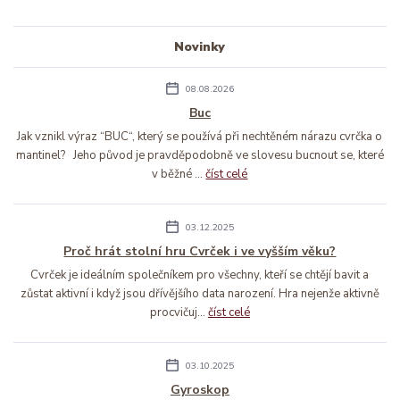
Novinky
08.08.2026
Buc
Jak vznikl výraz “BUC“, který se používá při nechtěném nárazu cvrčka o
mantinel? Jeho původ je pravděpodobně ve slovesu bucnout se, které
v běžné ...
číst celé
03.12.2025
Proč hrát stolní hru Cvrček i ve vyšším věku?
Cvrček je ideálním společníkem pro všechny, kteří se chtějí bavit a
zůstat aktivní i když jsou dřívějšího data narození. Hra nejenže aktivně
procvičuj...
číst celé
03.10.2025
Gyroskop