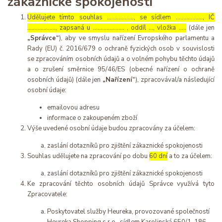
zákaznické spokojenosti
Udělujete tímto souhlas ……………..., se sídlem ………………, IČ
………………., zapsaná u ………………… , oddíl …, vložka …..
(dále jen
„Správce“
), aby ve smyslu nařízení Evropského parlamentu a
Rady (EU) č. 2016/679 o ochraně fyzických osob v souvislosti
se zpracováním osobních údajů a o volném pohybu těchto údajů
a o zrušení směrnice 95/46/ES (obecné nařízení o ochraně
osobních údajů) (dále jen
„Nařízení“
), zpracovával/a následující
osobní údaje:
emailovou adresu
informace o zakoupeném zboží
Výše uvedené osobní údaje budou zpracovány za účelem:
zaslání dotazníků pro zjištění zákaznické spokojenosti
Souhlas udělujete na zpracování po dobu
60 dní
a to za účelem:
zaslání dotazníků pro zjištění zákaznické spokojenosti
Ke zpracování těchto osobních údajů Správce využívá tyto
Zpracovatele:
Poskytovatel služby Heureka, provozované společností