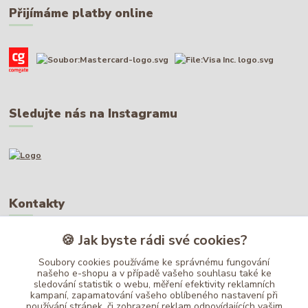
Přijímáme platby online
Sledujte nás na Instagramu
Kontakty
🍪 Jak byste rádi své cookies?
Ing. Lenka Leblová
+420 737 832 510
Soubory cookies používáme ke správnému fungování
9:00-17:00
našeho e-shopu a v případě vašeho souhlasu také ke
sledování statistik o webu, měření efektivity reklamních
info@adamwood.cz
kampaní, zapamatování vašeho oblíbeného nastavení při
používání stránek, či zobrazení reklam odpovídajících vašim